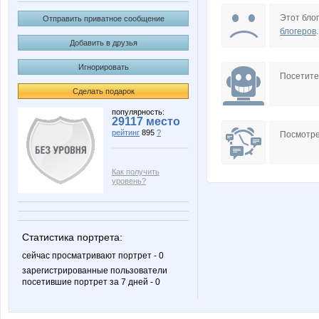
В.Д
Зурабы
Этот блог
Отправить приватное сообщение
блогеров
.
Добавить в друзья
Игнорировать
Посетит
Сделать подарок
популярность:
29117 место
рейтинг
895
?
Посмотре
Как получить
уровень?
Статистика портрета:
сейчас просматривают портрет - 0
зарегистрированные пользователи
посетившие портрет за 7 дней - 0