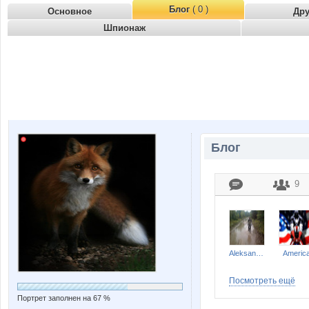
Блог
( 0 )
Основное
Др
Шпионаж
Блог
9
Aleksandres
Americ
Посмотреть ещё
Портрет заполнен на 67 %